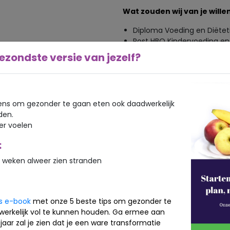
Wat zouden wij van je willen
Diploma Voeding en Diëtet
Post HBO Kindervoeding en 
Diëtetiek is een pré
ezondste versie van jezelf?
Je hebt al werk- en/ of sta
Ook als je alleen stage hebt
van harte welkom om te sol
Je bent beschikbaar op in
ns om gezonder te gaan eten ook daadwerkelijk
vrijdag en bereid om in de
den.
Competenties: ondernemend
ker voelen
proactief en betrokken
Je vindt het leuk om allee
:
achtergrond staat het team 
Je beschikt over uitsteke
 weken alweer zien stranden
vaardigheden
Je woont bij voorkeur dich
Ingeschreven in het Kwalit
is e-book
met onze 5 beste tips om gezonder te
Lid van de NVD
werkelijk vol te kunnen houden. Ga ermee aan
Wij houden van AI als aanvu
jaar zal je zien dat je een ware transformatie
geschreven motivatiebriev