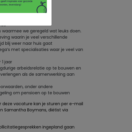
an.
ode
’s waarmee we geregeld wat leuks doen.
ng waarin je veel verschillende
ijd blij weer naar huis gaat
ega’s met specialisaties waar je veel van
 1 jaar
gdurige arbeidsrelatie op te bouwen en
e verlengen als de samenwerking aan
oorwaarden, onder andere
egeling om pensioen op te bouwen
ver deze vacature kan je sturen per e-mail
 en Samantha Boymans, diëtist via
ollicitatiegesprekken ingepland gaan