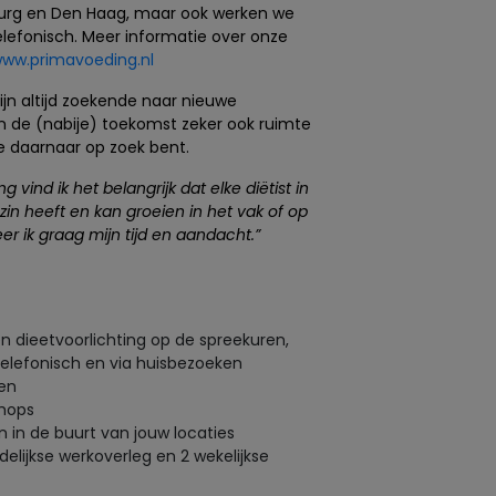
burg en Den Haag, maar ook werken we
telefonisch. Meer informatie over onze
ww.primavoeding.nl
zijn altijd zoekende naar nieuwe
n de (nabije) toekomst zeker ook ruimte
je daarnaar op zoek bent.
 vind ik het belangrijk dat elke diëtist in
zin heeft en kan groeien in het vak of op
er ik graag mijn tijd en aandacht.”
 dieetvoorlichting op de spreekuren,
telefonisch en via huisbezoeken
en
shops
in de buurt van jouw locaties
ijkse werkoverleg en 2 wekelijkse