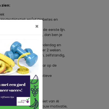
 zien:
iek
kinderdiëtetiek en/of Diabetes en
×
ge-ervaring opgedaan in de eerste lijn.
 gelopen in de eerste lijn, dan ben je
liciteren
 ieder geval maandag, donderdag en
 avonduren te werken 1x per 2 weken.
, energiek, empathisch, zelfstandig,
n aan de slag te gaan, maar op de
altijd voor je klaar
nde sociale en communicatieve
tbij Den Haag en Voorburg
eitsregister Paramedici
lling op ons werk, maar niet van AI
en. Een korte video met jouw motivatie,