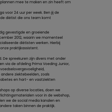
m plannen mee te maken en zin heeft om
ega voor 24 uur per week. Ben jij de
e diëtist die ons team komt
ndig gevestigde en groeiende
 december 2012, waarin we momenteel
aliseerde diëtisten werken. Hierbij
nze praktijkassistent.
d. De spreekuren zijn divers met onder
n via de afdeling Prima Voeding Junior,
voedselovergevoeligheid,
andere ziektebeelden, zoals
iabetes en hart- en vaatziekten
hops op diverse locaties, doen we
ichtingsmaterialen voor in de webshop,
den we de social media kanalen en
ndere taken binnen de praktijk.