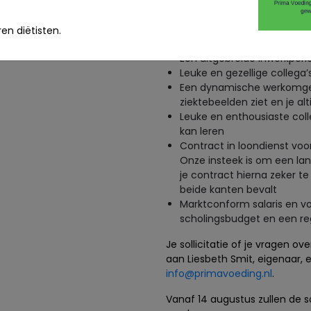
daar worden we heel blij v
en diëtisten.
Wat bieden wij jou?
Een uitgebreide inwerkperi
Leuke en gezellige collega
Een dynamische werkomgevi
ziektebeelden ziet en je alt
Leuke en enthousiaste coll
kan leren
Contract in loondienst voor
Onze insteek is om een lan
je contract hierna zeker t
beide kanten bevalt
Marktconform salaris en v
scholingsbudget en een r
Je sollicitatie of je vragen o
aan Liesbeth Smit, eigenaar,
info@primavoeding.nl
.
Vanaf 14 augustus zullen de s