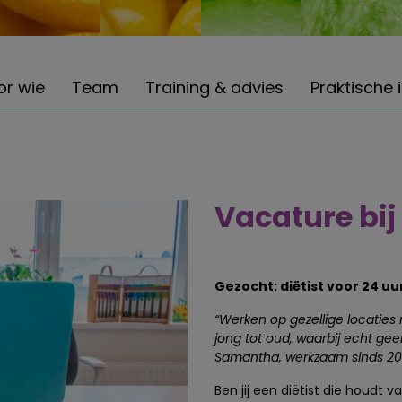
or wie
Team
Training & advies
Praktische 
Vacature bi
Gezocht: diëtist voor 24 u
“Werken op gezellige locaties 
jong tot oud, waarbij echt geen
Samantha, werkzaam sinds 201
Ben jij een diëtist die houdt v