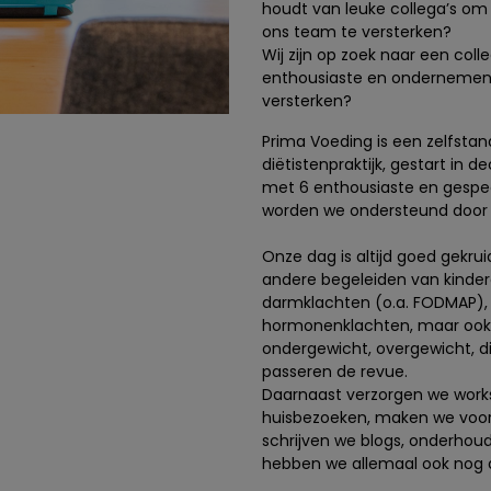
houdt van leuke collega’s o
ons team te versterken?
Wij zijn op zoek naar een coll
enthousiaste en ondernemend
versterken?
Prima Voeding is een zelfsta
diëtistenpraktijk, gestart in
met 6 enthousiaste en gespeci
worden we ondersteund door o
Onze dag is altijd goed gekrui
andere begeleiden van kindere
darmklachten (o.a. FODMAP), 
hormonenklachten, maar ook 
ondergewicht, overgewicht, d
passeren de revue.
Daarnaast verzorgen we works
huisbezoeken, maken we voorl
schrijven we blogs, onderhou
hebben we allemaal ook nog a