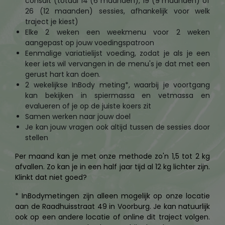
consult (totaal 14 (6 maanden), 19 (9 maanden) of
26 (12 maanden) sessies, afhankelijk voor welk
traject je kiest)
Elke 2 weken een weekmenu voor 2 weken
aangepast op jouw voedingspatroon
Eenmalige variatielijst voeding, zodat je als je een
keer iets wil vervangen in de menu's je dat met een
gerust hart kan doen.
2 wekelijkse InBody meting*, waarbij je voortgang
kan bekijken in spiermassa en vetmassa en
evalueren of je op de juiste koers zit
Samen werken naar jouw doel
Je kan jouw vragen ook altijd tussen de sessies door
stellen
Per maand kan je met onze methode zo'n 1,5 tot 2 kg
afvallen. Zo kan je in een half jaar tijd al 12 kg lichter zijn.
Klinkt dat niet goed?
* InBodymetingen zijn alleen mogelijk op onze locatie
aan de Raadhuisstraat 49 in Voorburg. Je kan natuurlijk
ook op een andere locatie of online dit traject volgen.