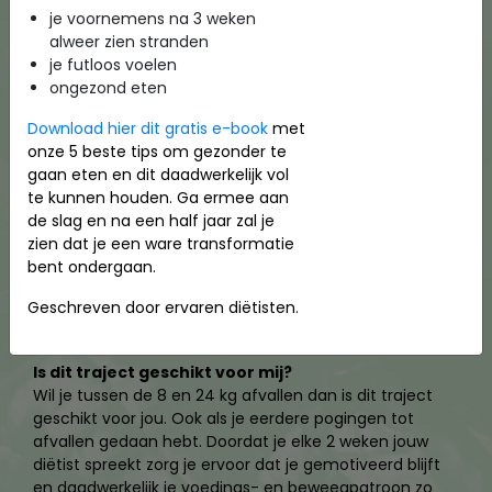
je voornemens na 3 weken
alweer zien stranden
je futloos voelen
ongezond eten
Download hier dit gratis e-book
met
onze 5 beste tips om gezonder te
gaan eten en dit daadwerkelijk vol
te kunnen houden. Ga ermee aan
de slag en na een half jaar zal je
zien dat je een ware transformatie
bent ondergaan.
Geschreven door ervaren diëtisten.
Is dit traject geschikt voor mij?
Wil je tussen de 8 en 24 kg afvallen dan is dit traject
geschikt voor jou. Ook als je eerdere pogingen tot
afvallen gedaan hebt. Doordat je elke 2 weken jouw
diëtist spreekt zorg je ervoor dat je gemotiveerd blijft
en daadwerkelijk je voedings- en beweegpatroon zo