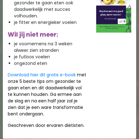
Leidschendam-Voorburg voor JOGG. (2017, 2018,
gezonder te gaan eten ook
2019, 2021, 2022, 2023, 2024, 2025, 2026)
daadwerkelijk met succes
Project Hockeyclub rondom voeding eerste dames
volhouden.
en heren team (2024)
je fitter en energieker voelen
Project gezonde medewerkers bij een
Wil jij niet meer:
Transportbedrijf (2023-2024)
Workshops gezonde voeding in bibliotheek (2023)
je voornemens na 3 weken
Workshop gezond trakteren voor medewerkers
alweer zien stranden
kinderopvang (2023)
je futloos voelen
Workshopserie tijdens TSO op een basisschool
ongezond eten
(2022)
Workshop over voeding en het lijf op een bso (2022)
Download hier dit gratis e-book
met
Dagvoorzitter 1e Expertisedag voor diëtisten door
onze 5 beste tips om gezonder te
SCEM (2021)
gaan eten en dit daadwerkelijk vol
Online presentatie op de dag voor Groenten en Fruit
te kunnen houden. Ga ermee aan
voor zorgverleners (2021)
de slag en na een half jaar zal je
Online presentatie voor jeugdhulpverleners over
zien dat je een ware transformatie
overgewicht (2021)
bent ondergaan.
Online presentatie Medilex congres over kinderen
met overgewicht (2020)
Geschreven door ervaren diëtisten.
Artikel in het vakblad Diabetespro over Diabetes en
coeliakie (2018)