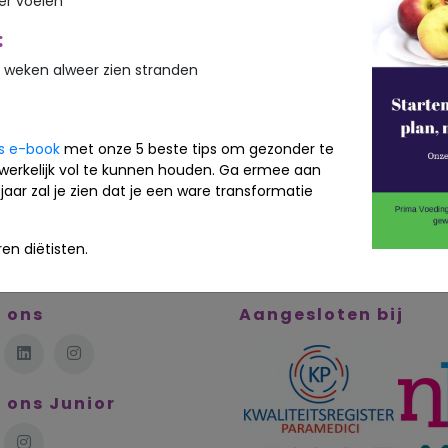
ker voelen
:
Lees meer
 weken alweer zien stranden
is e-book
met onze 5 beste tips om gezonder te
werkelijk vol te kunnen houden. Ga ermee aan
jaar zal je zien dat je een ware transformatie
en diëtisten.
 ons
Aangesloten bij
 ons Junior