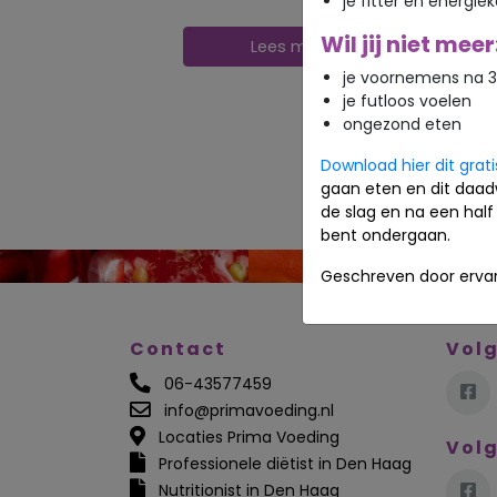
je fitter en energie
Wil jij niet meer
Lees meer
je voornemens na 3
je futloos voelen
ongezond eten
Download hier dit grat
gaan eten en dit daad
de slag en na een half 
bent ondergaan.
Geschreven door ervar
Contact
Volg
06-43577459
info@primavoeding.nl
Locaties Prima Voeding
Volg
Professionele diëtist in Den Haag
Nutritionist in Den Haag