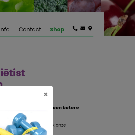
info
Contact
Shop
iëtist
n
×
assenen geholpen naar een betere
chten.
eleiding ervaren? Zie ook onze
gkaart.