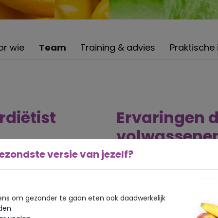
or wie
Team
Training & advies
Praktische 
diëtist
Ervaringen d
volwassene
ezondste versie van jezelf?
eholpen naar een betere
Al 7500+ kinderen en volw
gezondheid en minder kla
ns om gezonder te gaan eten ook daadwerkelijk
ding ervaren? Zie ook onze
Hoe hebben anderen onze beg
den.
homepage met links naar zor