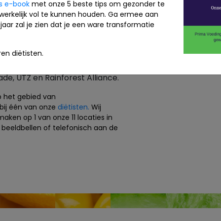
is e-book
met onze 5 beste tips om gezonder te
werkelijk vol te kunnen houden. Ga ermee aan
aamheidskeurmerken.
jaar zal je zien dat je een ware transformatie
heidskeurmerken. Vind je het
ren een beter leven hebben? Kies
en diëtisten.
en keurmerk. Voorbeelden zijn
s en eieren, en MSC of ASC voor
trade, UTZ en Rainforest Alliance.
p het gebied van
bij één van onze
diëtisten.
Wij
aken op 1 van onze 11 locaties in
beeldbellen of telefonisch aan de