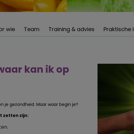
or wie
Team
Training & advies
Praktische 
waar kan ik op
n je gezondheid. Maar waar begin je?
 zetten zijn:
ten.