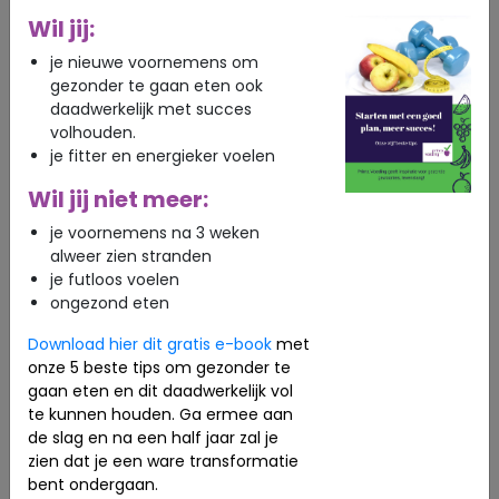
dat duidelijk vermelden op het verpakkingsetiket.
Wil jij:
Ook moeten producenten altijd aangeven om
je nieuwe voornemens om
welk type insect het precies gaat. Dat is ook van
gezonder te gaan eten ook
belang omdat sommige mensen mogelijk
daadwerkelijk met succes
allergisch zijn voor insecten, al moet dat nog
volhouden.
verder worden onderzocht. Het zou vooral gaan
je fitter en energieker voelen
om mensen die allergisch zijn voor schaal- en
schelpdieren of huisstofmijt.
Wil jij niet meer:
Naamgeving
je voornemens na 3 weken
Als een product insecten bevat dan wordt dat op
alweer zien stranden
het etiket niet alleen vermeld met de Latijnse
je futloos voelen
naam van het insect, maar ook met de naam
ongezond eten
die gebruikt wordt in het land waar het product
wordt verkocht.
Download hier dit gratis e-book
met
onze 5 beste tips om gezonder te
Het gebruik van insecten in voedingsmiddelen
gaan eten en dit daadwerkelijk vol
voor consumenten is trouwens niet nieuw. Een
te kunnen houden. Ga ermee aan
rode kleurstof die bijvoorbeeld gebruikt wordt om
de slag en na een half jaar zal je
roze koeken hun kleur te geven, wordt verkregen
zien dat je een ware transformatie
uit bladluizen.
bent ondergaan.