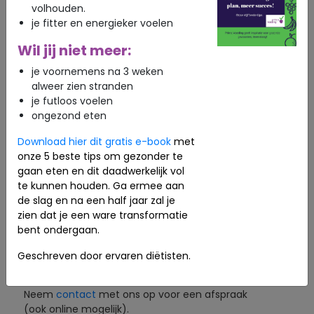
van je dag. Stel het sporten niet uit maar plan
volhouden.
dit meteen ’s ochtends in je agenda. Wil je
je fitter en energieker voelen
gezond eten en zo goed mogelijk verleiding
Wil jij niet meer:
weerstaan? Doe je boodschappen in de
ochtend en maak een boodschappenlijst.
je voornemens na 3 weken
Voer belangrijke taken op werk altijd als eerste
alweer zien stranden
uit. En laat een collega ook eens meedenken
je futloos voelen
of een beslissing nemen. Zo geef je jouw eigen
ongezond eten
keuzespier wat meer rust.
Daarnaast geven onderzoekers aan dat de
Download hier dit gratis e-book
met
meeste mensen slechtere keuzes maken op
onze 5 beste tips om gezonder te
een lege maag. Dus rust nemen en een
gaan eten en dit daadwerkelijk vol
goede maaltijd eten is een goed idee wanneer
te kunnen houden. Ga ermee aan
je een moment van keuzestress hebt.
de slag en na een half jaar zal je
zien dat je een ware transformatie
Wil je weten wat gezonde eetkeuzes zijn zodat je
bent ondergaan.
een goede planning kan maken en de juiste
spullen in huis kan halen? Wij helpen je graag
Geschreven door ervaren diëtisten.
daarbij.
Neem
contact
met ons op voor een afspraak
(ook online mogelijk).