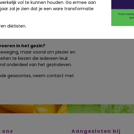
werkelijk vol te kunnen houden. Ga ermee aan
jaar zal je zien dat je een ware transformatie
gelijkse momenten
 activiteit te zijn. Samen naar school
en diëtisten.
ndeten nog een korte wandeling
en.
voeren in het gezin?
 beweging, maar vooral om plezier en
eiten te kiezen die iedereen leuk
nd onderdeel van het gezinsleven.
zonde gewoontes, neem contact met
 ons
Aangesloten bij