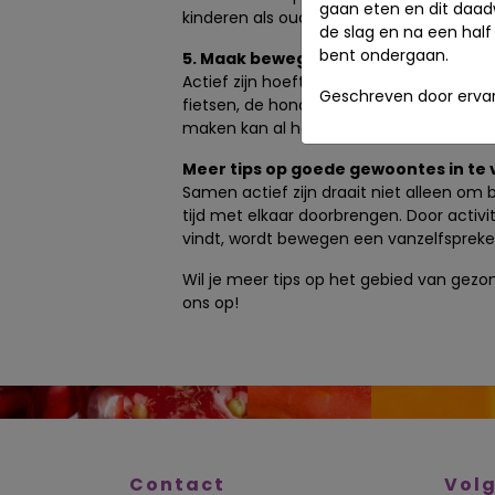
gaan eten en dit daad
kinderen als ouders.
de slag en na een half 
bent ondergaan.
5. Maak beweging onderdeel van da
Actief zijn hoeft niet altijd een geplande
Geschreven door ervar
fietsen, de hond uitlaten of na het avo
maken kan al helpen om meer te beweg
Meer tips op goede gewoontes in te 
Samen actief zijn draait niet alleen om
tijd met elkaar doorbrengen. Door activit
vindt, wordt bewegen een vanzelfspreke
Wil je meer tips op het gebied van ge
ons op!
Contact
Volg