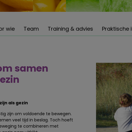
or wie
Team
Training & advies
Praktische 
 om samen
gezin
jn als gezin
stig zijn om voldoende te bewegen.
men veel tijd in beslag. Toch hoeft
or beweging te combineren met