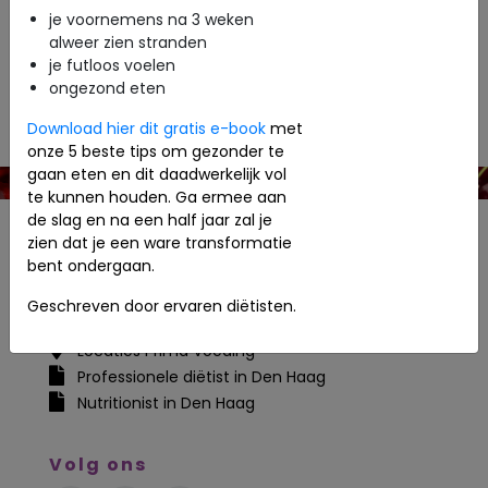
bereiken door middel van wijzigen in voeding en
je voornemens na 3 weken
leefstijl.
alweer zien stranden
je futloos voelen
ongezond eten
Download hier dit gratis e-book
met
onze 5 beste tips om gezonder te
gaan eten en dit daadwerkelijk vol
te kunnen houden. Ga ermee aan
de slag en na een half jaar zal je
zien dat je een ware transformatie
Contact
bent ondergaan.
06-43577459
Geschreven door ervaren diëtisten.
info@primavoeding.nl
Locaties Prima Voeding
Professionele diëtist in Den Haag
Nutritionist in Den Haag
Volg ons