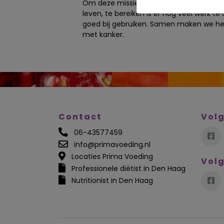
Om deze missie, ieder kind met kanker 
leven, te bereiken is er nog veel werk t
goed bij gebruiken. Samen maken we het 
met kanker.
Contact
Volg
06-43577459
info@primavoeding.nl
Locaties Prima Voeding
Volg
Professionele diëtist in Den Haag
Nutritionist in Den Haag