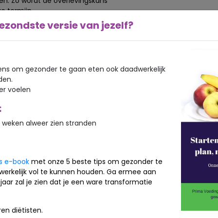
n. Zo wordt de overlevingskans
e termijn.
ezondste versie van jezelf?
en ze alle kinderen met kanker in
ers werken hier nauw samen aan het
ns om gezonder te gaan eten ook daadwerkelijk
 het verbeteren van de kwaliteit van
den.
or een kind dat nog een heel leven
ker voelen
ng zo min mogelijk gevolgen heeft. Nu
:
 weken alweer zien stranden
 kanker en bijbehorende
n. Wij helpen deze kinderen
 fijn zou het zijn als er 100%
is e-book
met onze 5 beste tips om gezonder te
werkelijk vol te kunnen houden. Ga ermee aan
io 538 dan ook even in het zonnetje
jaar zal je zien dat je een ware transformatie
en diëtisten.