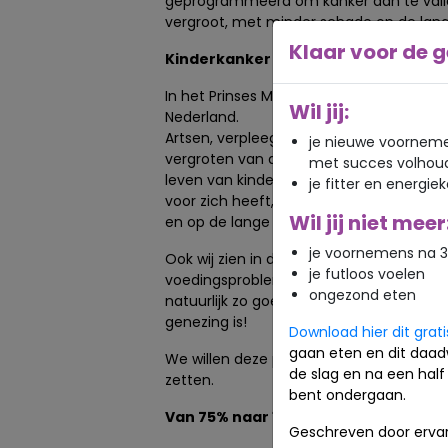
geprogrammeerd om kanker aan te valle
vergroot, met minder schade op de lang
Klaar voor de g
Kinderkanker in Nederland
In het Prinses Máxima Centrum behandel
Wil jij:
Nederland.
Artsen, verpleegkundigen en onderzoek
je nieuwe voorneme
vergroten van de overlevingskans en aan
met succes volhou
leven van kinderen met kanker. Want vo
je fitter en energie
voor zich heeft, wil je dat de behandeli
Wil jij niet meer
en op de lange termijn.
je voornemens na 3
Ook wij zien in de praktijk kinderen met
je futloos voelen
voedingsproblemen of gewichtsprobleme
ongezond eten
natuurlijk zo goed als we kunnen. Maar hoe
genezing is!
Download hier dit grat
gaan eten en dit daad
We willen deze prachtige missie van Rad
de slag en na een half 
zetten.
bent ondergaan.
Van 75% naar 100% genezing
Geschreven door ervar