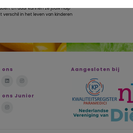
genezen met optimale kwaliteit van
e doen. En daar kunnen ze jouw hulp
verschil in het leven van kinderen
 ons
Aangesloten bij
 ons Junior