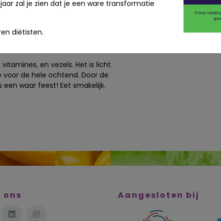
jaar zal je zien dat je een ware transformatie
 ze zeker laten helpen met het bouwen
en diëtisten.
bijt niet alleen gezonder, maar ook
 vitamines, en vezels. Het is licht
 voor de hele ochtend. Door de
ls een waar feest! Eet smakelijk.
 ons
Aangesloten bij