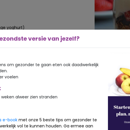
ige yoghurt)
 frambozen, of granaatappelpitjes)
ezondste versie van jezelf?
 gesneden)
kervrije variant)
theid)
ns om gezonder te gaan eten ook daadwerkelijk
leine blokjes en was de rode vruchten.
den.
ig glas of een jampot om het parfait
ker voelen
:
 weken alweer zien stranden
t.
ng van wat extra fruit, een vleugje
voor een winterse touch.
is e-book
met onze 5 beste tips om gezonder te
werkelijk vol te kunnen houden. Ga ermee aan
nola voor wat extra kleur en