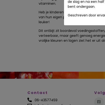
de slag en na een half 
vitaminen.
bent ondergaan.
Heb je kinderen? Als je tijd hebt kan je
Geschreven door ervar
van hun eigen parfait. Dit maakt het ont
leuker!
Dit ontbijt zit boordevol voedingsstoffen,
verteerbaar, maar geeft genoeg energie
vrolijke kleuren en lagen ziet het er uit a
Contact
Volg
06-43577459