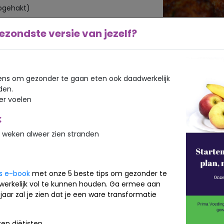
pgehakt)
ezondste versie van jezelf?
aneermeel
ns om gezonder te gaan eten ook daadwerkelijk
den.
l, geeft diepgang)
ker voelen
:
 weken alweer zien stranden
ndien je deze optie van bakken kiest.
kom en meng goed met je handen of
is e-book
met onze 5 beste tips om gezonder te
en walnoot)
werkelijk vol te kunnen houden. Ga ermee aan
jaar zal je zien dat je een ware transformatie
papier beklede bakplaat. Bestrijk
en diëtisten.