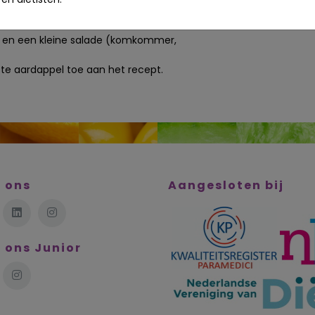
jes in ca. 10 minuten rondom gaar.
ki en een kleine salade (komkommer,
ete aardappel toe aan het recept.
 ons
Aangesloten bij
 ons Junior