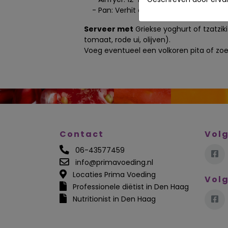
- Pan: Verhit olijfolie en bak de ballet
Serveer met
Griekse yoghurt of tzatzi
tomaat, rode ui, olijven).
Voeg eventueel een volkoren pita of zo
Contact
Volg
06-43577459
info@primavoeding.nl
Locaties Prima Voeding
Volg
Professionele diëtist in Den Haag
Nutritionist in Den Haag