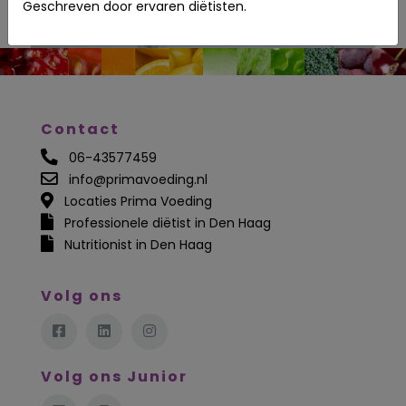
Geschreven door ervaren diëtisten.
Contact
06-43577459
info@primavoeding.nl
Locaties Prima Voeding
Professionele diëtist in Den Haag
Nutritionist in Den Haag
Volg ons
Volg ons Junior