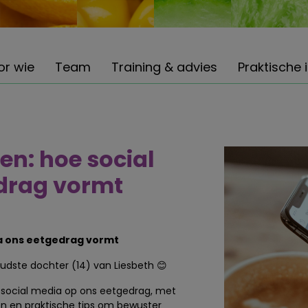
or wie
Team
Training & advies
Praktische 
en: hoe social
drag vormt
ia ons eetgedrag vormt
dste dochter (14) van Liesbeth 😊
n social media op ons eetgedrag, met
en en praktische tips om bewuster