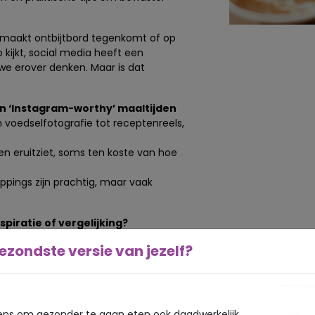
emaakt ontbijtbord tegenkomt of op
 kijkt, social media heeft een
e erover denken. Maar is dat
en ‘Instagram-worthy’ maaltijden
n voedselfotografie tot receptenreels,
en eruitziet, soms ten koste van hoe
ppings zijn prachtig, maar vaak
spiratie of vergelijking?
nspiratie, maar ze kunnen ook leiden
ezondste versie van jezelf?
n dat ze moeten eten zoals de
m of levensstijl past.
ale vergelijking op dit gebied kan
ns om gezonder te gaan eten ook daadwerkelijk