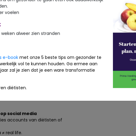
 over voeding.
den.
ker voelen
rends
an de razendsnelle verspreiding van
:
(proteïne + koffie). Vaak zonder
 weken alweer zien stranden
of uitleg over risico’s.
eding zonder goed te weten wat ze
is e-book
met onze 5 beste tips om gezonder te
ing en community
werkelijk vol te kunnen houden. Ga ermee aan
ial media kan ook leiden tot meer
jaar zal je zien dat je een ware transformatie
ten, vegan challenges of recepten
en diëtisten.
y die aansluit bij jouw eetstijl of dat
op social media
Kies accounts van diëtisten of
 real life.