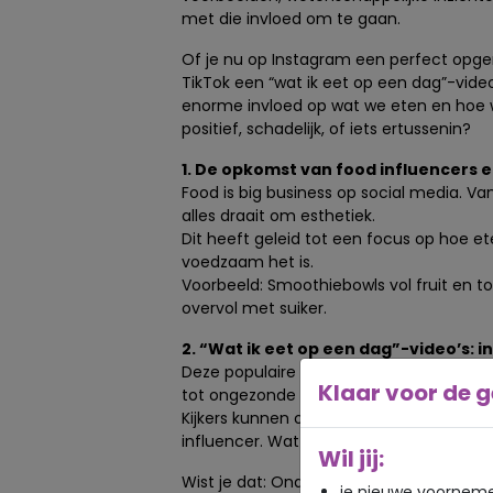
met die invloed om te gaan.
Of je nu op Instagram een perfect opg
TikTok een “wat ik eet op een dag”-video
enorme invloed op wat we eten en hoe w
positief, schadelijk, of iets ertussenin?
1. De opkomst van food influencers 
Food is big business op social media. Va
alles draait om esthetiek.
Dit heeft geleid tot een focus op hoe et
voedzaam het is.
Voorbeeld: Smoothiebowls vol fruit en to
overvol met suiker.
2. “Wat ik eet op een dag”-video’s: in
Deze populaire video’s zijn bedoeld als i
Klaar voor de g
tot ongezonde vergelijkingen.
Kijkers kunnen onbewust het idee krijge
influencer. Wat niet persee bij hun lichaa
Wil jij:
Wist je dat: Onderzoek laat zien dat soci
je nieuwe voorneme