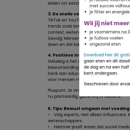
leiden tot eetstoornissen of onzekerheid
met succes volhou
je fitter en energie
3. De snelle verspreiding van dieett
TikTok en YouTube hebben bijgedragen a
Wil jij niet meer
trends zoals keto, sapkuren of ‘proffee’ 
je voornemens na 3
context, wetenschappelijke onderbouwing 
je futloos voelen
Gevolg: Mensen experimenteren met vo
ongezond eten
doen en dat kan ongezond zijn.
Download hier dit grat
4. Positieve invloeden: bewustword
gaan eten en dit daad
Gelukkig is het niet alleen negatief. Soc
de slag en na een half 
bewustwording over voeding.
bent ondergaan.
Denk aan educatieve content van diëtis
voor mensen met allergieën.
Geschreven door ervar
Pluspunt: Je vindt makkelijk een communit
nu plantaardig, glutenvrij of lokaal is.
5. Tips: Bewust omgaan met voeding 
• Volg experts, niet alleen influencers. 
wetenschappers.
• Herinner jezelf eraan dat social media ≠