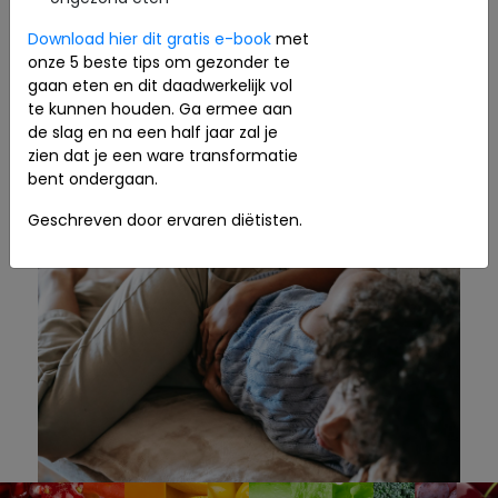
en maak een afspraak met onze diëtisten. Het is
Download hier dit gratis e-book
met
niet nodig om steeds met die buikpijn of diarree
onze 5 beste tips om gezonder te
rond te lopen. Wij helpen je graag van je klachten
gaan eten en dit daadwerkelijk vol
af.
te kunnen houden. Ga ermee aan
de slag en na een half jaar zal je
zien dat je een ware transformatie
bent ondergaan.
Geschreven door ervaren diëtisten.