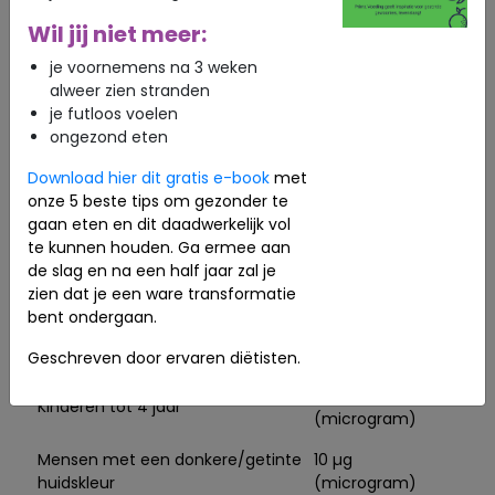
opgenomen als er ook vet of olie aanwezig is. Het
Wil jij niet meer:
is namelijk een in vet oplosbaar vitamine.
je voornemens na 3 weken
Daarom werken vitamine D druppels op olie basis
alweer zien stranden
qua suppletie het best. Als je voor een
je futloos voelen
supplement kiest, kies er een die vitamine D3
ongezond eten
bevat. Dit is de actievere vorm en werkt
daarmee beter.
Download hier dit gratis e-book
met
onze 5 beste tips om gezonder te
Mocht er echt een tekort zijn vast gesteld in het
gaan eten en dit daadwerkelijk vol
bloed, dan moet er gesuppleerd worden. In dit
te kunnen houden. Ga ermee aan
geval wordt er vaak via de huisarts een hoge
de slag en na een half jaar zal je
dosis vitamine D voorgeschreven.
zien dat je een ware transformatie
Tabel aanbevelingen extra vitamine D
bent ondergaan.
Voor wie?
Hoeveelheid
Geschreven door ervaren diëtisten.
10 µg
Kinderen tot 4 jaar
(microgram)
Mensen met een donkere/getinte
10 µg
huidskleur
(microgram)