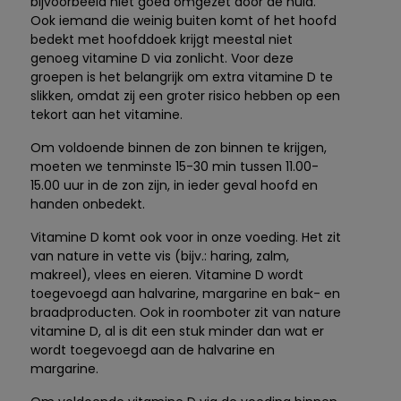
bijvoorbeeld niet goed omgezet door de huid.
Ook iemand die weinig buiten komt of het hoofd
bedekt met hoofddoek krijgt meestal niet
genoeg vitamine D via zonlicht. Voor deze
groepen is het belangrijk om extra vitamine D te
slikken, omdat zij een groter risico hebben op een
tekort aan het vitamine.
Om voldoende binnen de zon binnen te krijgen,
moeten we tenminste 15-30 min tussen 11.00-
15.00 uur in de zon zijn, in ieder geval hoofd en
handen onbedekt.
Vitamine D komt ook voor in onze voeding. Het zit
van nature in vette vis (bijv.: haring, zalm,
makreel), vlees en eieren. Vitamine D wordt
toegevoegd aan halvarine, margarine en bak- en
braadproducten. Ook in roomboter zit van nature
vitamine D, al is dit een stuk minder dan wat er
wordt toegevoegd aan de halvarine en
margarine.