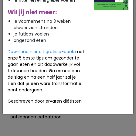
je fitter en energieker voelen
Het goede nieuws is dat bewustwording vaak
Wil jij niet meer:
de eerste stap is naar verandering.
je voornemens na 3 weken
Regelmatig eten, voldoende slaap, beweging en
alweer zien stranden
ontspanningsmomenten kunnen helpen om de
je futloos voelen
invloed van stress op het eetgedrag te
ongezond eten
verminderen. Ook kan het helpen om vooraf
gezonde tussendoortjes beschikbaar te hebben,
Download hier dit gratis e-book
met
zodat je minder afhankelijk bent van impulsieve
onze 5 beste tips om gezonder te
keuzes.
gaan eten en dit daadwerkelijk vol
te kunnen houden. Ga ermee aan
Kortom, veranderingen in eetgedrag tijdens
de slag en na een half jaar zal je
stress zijn geen kwestie van een gebrek aan
zien dat je een ware transformatie
wilskracht. Ze zijn vaak het gevolg van
bent ondergaan.
biologische processen die invloed hebben op
honger, verzadiging en voedselvoorkeuren. Door
Geschreven door ervaren diëtisten.
zowel stress als voeding aandacht te geven, kun
je werken aan een gezonder en meer
ontspannen eetpatroon.