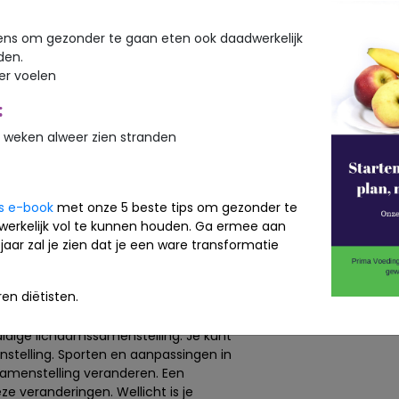
isico op ziektes, zoals diabetes en
ns om gezonder te gaan eten ook daadwerkelijk
den.
haal?
ker voelen
t meer zegt dat gewicht alleen.
:
I) bepaald of iemand ondergewicht,
t. Helaas kun je aan de hand van BMI
 weken alweer zien stranden
 (de verhouding tussen vet en
ekend beeld. Een voorbeeld: wanneer
om je misschien uit op obesitas. Dit
is e-book
met onze 5 beste tips om gezonder te
et. Een bodybuilder lijkt hiermee te
werkelijk vol te kunnen houden. Ga ermee aan
ermassa zou een ander beeld geven.
jaar zal je zien dat je een ware transformatie
sa van de bodybuilder laag is en de
lles.
om de lichaamssamenstelling te
en diëtisten.
huidige lichaamssamenstelling. Je kunt
stelling. Sporten en aanpassingen in
amenstelling veranderen. Een
e veranderingen. Wellicht is je