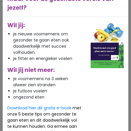
Meer groenten en fruit toevoegen aan
maaltijden
jezelf?
Minder ultrabewerkte producten en
suikerhoudende dranken
Wil jij:
Meer dagelijkse beweging, zoals wandelen of
fietsen
je nieuwe voornemens om
Voldoende slaap en stressmanagement
gezonder te gaan eten ook
daadwerkelijk met succes
Deze gewoontes dragen niet alleen bij aan
volhouden.
gewichtsverlies, maar ook aan een betere
je fitter en energieker voelen
algehele gezondheid.
Wil jij niet meer:
Gewichtsverlies verloopt niet altijd lineair
Het is belangrijk om te weten dat afvallen zelden
je voornemens na 3 weken
een rechte lijn naar beneden is. Soms blijft het
alweer zien stranden
gewicht een tijdje stabiel, ondanks dat je gezond
je futloos voelen
eet en beweegt. Dit kan bijvoorbeeld komen door
ongezond eten
hormonale schommelingen, vochtbalans of
veranderingen in spiermassa. Het betekent niet
Download hier dit gratis e-book
met
automatisch dat je niets bereikt.
onze 5 beste tips om gezonder te
gaan eten en dit daadwerkelijk vol
Daarom kan het helpen om niet alleen naar de
te kunnen houden. Ga ermee aan
weegschaal te kijken, maar ook naar andere