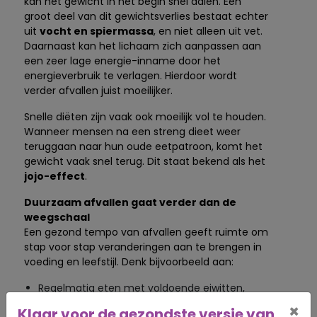
kan het gewicht in het begin snel dalen. Een
groot deel van dit gewichtsverlies bestaat echter
uit
vocht en spiermassa
, en niet alleen uit vet.
Daarnaast kan het lichaam zich aanpassen aan
een zeer lage energie-inname door het
energieverbruik te verlagen. Hierdoor wordt
verder afvallen juist moeilijker.
Snelle diëten zijn vaak ook moeilijk vol te houden.
Wanneer mensen na een streng dieet weer
teruggaan naar hun oude eetpatroon, komt het
gewicht vaak snel terug. Dit staat bekend als het
jojo-effect
.
Duurzaam afvallen gaat verder dan de
weegschaal
Een gezond tempo van afvallen geeft ruimte om
stap voor stap veranderingen aan te brengen in
voeding en leefstijl. Denk bijvoorbeeld aan:
Regelmatig eten met voldoende eiwitten,
vezels en gezonde vetten
×
Klaar voor de gezondste versie van