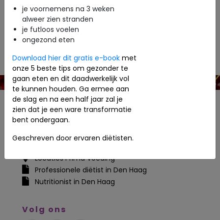
nieuw eetpatroon samenstellen dat bij jou past. Je zult
je voornemens na 3 weken
er in alle opzichten profijt van hebben.
alweer zien stranden
je futloos voelen
We helpen je graag hiermee verder.
ongezond eten
We zijn lid van het GOK diëtistennetwerk.
Download hier dit gratis e-book
met
onze 5 beste tips om gezonder te
gaan eten en dit daadwerkelijk vol
te kunnen houden. Ga ermee aan
de slag en na een half jaar zal je
zien dat je een ware transformatie
Contact
bent ondergaan.
06-43577459
Geschreven door ervaren diëtisten.
info@primavoeding.nl
Locaties Prima Voeding
Professionele diëtist in Den Haag
Nutritionist in Den Haag
Volg ons